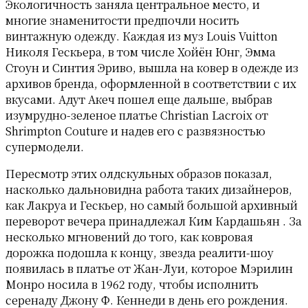
Экологичность заняла центральное место, и
многие знаменитости предпочли носить
винтажную одежду. Каждая из муз Louis Vuitton
Николя Гескьера, в том числе Хойён Юнг, Эмма
Стоун и Синтия Эриво, вышла на ковер в одежде из
архивов бренда, оформленной в соответствии с их
вкусами. Адут Акеч пошел еще дальше, выбрав
изумрудно-зеленое платье Christian Lacroix от
Shrimpton Couture и надев его с развязностью
супермодели.
Пересмотр этих олдскульных образов показал,
насколько дальновидна работа таких дизайнеров,
как Лакруа и Гескьер, но самый большой архивный
переворот вечера принадлежал Ким Кардашьян . За
несколько мгновений до того, как ковровая
дорожка подошла к концу, звезда реалити-шоу
появилась в платье от Жан-Луи, которое Мэрилин
Монро носила в 1962 году, чтобы исполнить
серенаду Джону Ф. Кеннеди в день его рождения.