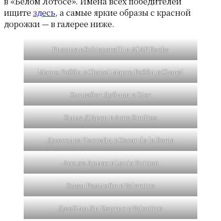
в «Белом Лотосе». Имена всех победителей
ищите
здесь
, а самые яркие образы с красной
дорожки — в галерее ниже.
Рианна в Schiaparelli и A$AP Rocky
Марго Робби в Chanel Марго Робби в Chanel
Элизабет Дебики в Dior
Эмма Д’Арси в Acne Studios
Джессика Честейн в Oscar de la Renta
Ана де Армас в Louis Vuitton
Эдди Редмэйн в Valentino
Джейми Ли Кертис в Valentino