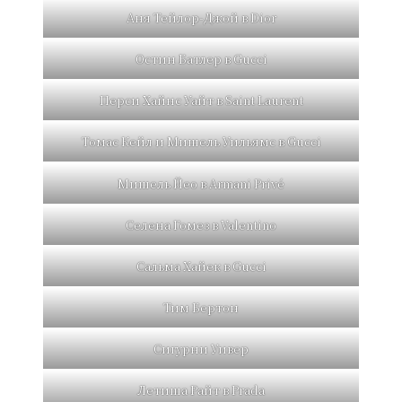
Аня Тейлор-Джой в Dior
Остин Батлер в Gucci
Перси Хайнс Уайт в Saint Laurent
Томас Кейл и Мишель Уильямс в Gucci
Мишель Йео в Armani Privé
Селена Гомез в Valentino
Сальма Хайек в Gucci
Тим Бертон
Сигурни Уивер
Летиша Райт в Prada